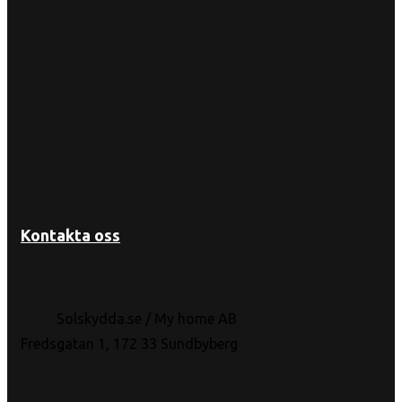
Kontakta oss
Solskydda.se / My home AB
Fredsgatan 1, 172 33 Sundbyberg