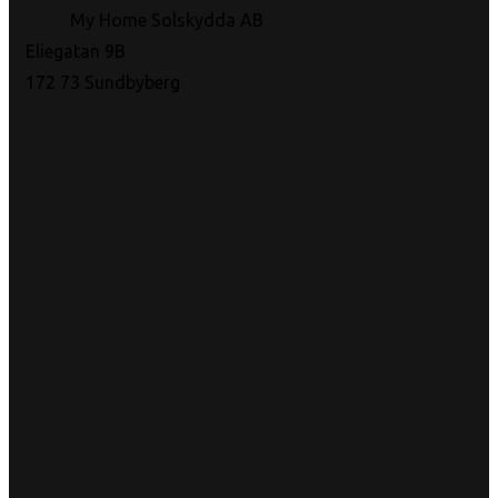
My Home Solskydda AB
Eliegatan 9B
172 73 Sundbyberg